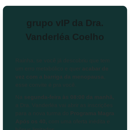
grupo vIP da Dra.
Vanderléa Coelho
Rainha, se você já descobriu que tem
um erro metabólico e quer
acabar de
vez com a barriga da menopausa
,
esse convite é pra você.
Na
segunda-feira às 08:00 da manhã,
a Dra. Vanderléa vai abrir as inscrições
para a nova turma do
Programa Magra
Após os 40,
com uma oferta inédita e
bônus limitados.