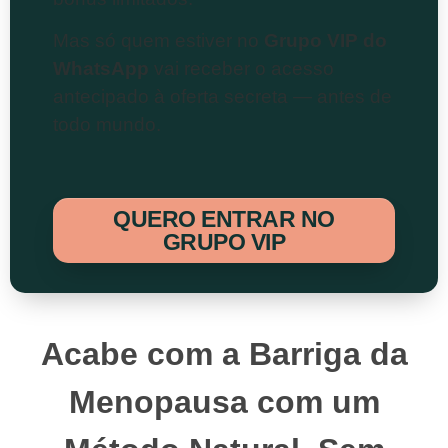
Mas só quem estiver no
Grupo VIP do
WhatsApp
vai receber o acesso
antecipado à oferta secreta — antes de
todo mundo.
QUERO ENTRAR NO
GRUPO VIP
Acabe com a Barriga da
Menopausa com um